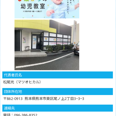
代表者氏名
松尾光（マツオヒカル）
団体所在地
〒862-0913 熊本県熊本市東区尾ノ上2丁目3−3−3
連絡先
電話：096-386-8352