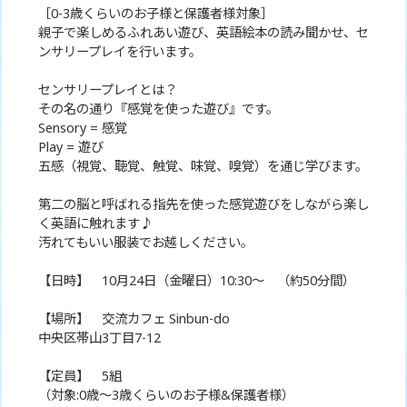
［0-3歳くらいのお子様と保護者様対象］
親子で楽しめるふれあい遊び、英語絵本の読み聞かせ、セ
ンサリープレイを行います。
センサリープレイとは？
その名の通り『感覚を使った遊び』です。
Sensory = 感覚
Play = 遊び
五感（視覚、聴覚、触覚、味覚、嗅覚）を通じ学びます。
第二の脳と呼ばれる指先を使った感覚遊びをしながら楽し
く英語に触れます♪
汚れてもいい服装でお越しください。
【日時】 10月24日（金曜日）10:30〜 （約50分間）
【場所】 交流カフェ Sinbun-do
中央区帯山3丁目7-12
【定員】 5組
（対象:0歳〜3歳くらいのお子様&保護者様）