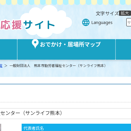
文字サイズ
Languages
おでかけ・居場所マップ
覧
＞ 一般財団法人 熊本市勤労者福祉センター（サンライフ熊本）
祉センター（サンライフ熊本）
代表者氏名