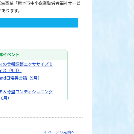
厚生事業「熊本市中小企業勤労者福祉サービ
があります。
体イベント
マの骨盤調整エクササイズ＆
ィス（9月）
and日常英会話（9月）
ア＆骨盤コンディショニング
10月）
法士が教える 産後ダイエッ
0月）
マッサージ＆ふれあい遊び
）
もっと見る
ページの先頭へ