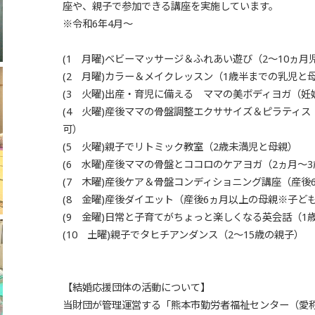
座や、親子で参加できる講座を実施しています。
※令和6年4月～
(1 月曜)ベビーマッサージ＆ふれあい遊び（2～10ヵ月
(2 月曜)カラー＆メイクレッスン（1歳半までの乳児と
(3 火曜)出産・育児に備える ママの美ボディヨガ（妊
(4 火曜)産後ママの骨盤調整エクササイズ＆ピラティス
可）
(5 火曜)親子でリトミック教室（2歳未満児と母親）
(6 水曜)産後ママの骨盤とココロのケアヨガ（2ヵ月～
(7 木曜)産後ケア＆骨盤コンディショニング講座（産後
(8 金曜)産後ダイエット（産後6ヵ月以上の母親※子ど
(9 金曜)日常と子育てがちょっと楽しくなる英会話（1
(10 土曜)親子でタヒチアンダンス（2～15歳の親子）
【結婚応援団体の活動について】
当財団が管理運営する「熊本市勤労者福祉センター（愛